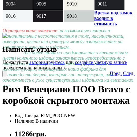
9004
9005
9010
9011
Врезка под замок
9016
9017
9018
входит в
стоимость
Обращаем ваше внимание
на возможные нюансы и
незначительные несоответствия в тоне, насыщенности,
освещении, цвета или фактуры между изображением на
мониторе и конечным изделием.
Написать отзыв
Для более точного представления о внешнем виде
(цвет) конечного изделия ознакомьтесь непосредственно с
Пожалуйста
авторизируйтесь
или
создайте учетную запись
актуальными образцами материалов, фурнитуры и
перед тем как написать отзыв
комплектующих, используемых наша фабрика для
Пред.
След.
производства дверей, которые вас интересуют, или
ознакомьтесь с уже существующими изделиями на выставках
и т.
Рим Венециано ПОО Bravo с
коробкой скрытого монтажа
Код Товара:
RIM_POO-NEW
Наличие: В наличии
11266грн.