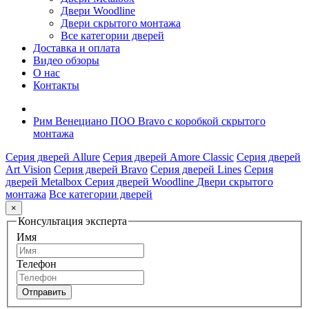
Двери Woodline
Двери скрытого монтажа
Все категории дверей
Доставка и оплата
Видео обзоры
О нас
Контакты
Рим Венециано ПОО Bravo с коробкой скрытого
монтажа
Серия дверей Allure
Серия дверей Amore Classic
Серия дверей
Art Vision
Серия дверей Bravo
Серия дверей Lines
Серия
дверей Metalbox
Серия дверей Woodline
Двери скрытого
монтажа
Все категории дверей
×
Консультация эксперта
Имя
Телефон
Отправить