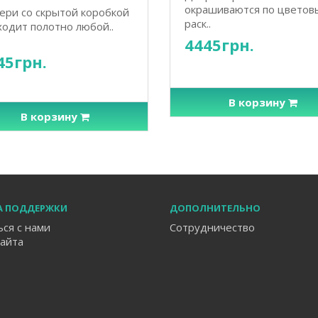
окрашиваются по цветов
ери со скрытой коробкой
раск..
одит полотно любой..
4445грн.
45грн.
В корзину
В корзину
А ПОДДЕРЖКИ
ДОПОЛНИТЕЛЬНО
ься с нами
Сотрудничество
сайта