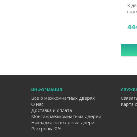
К дв
подх
44
ИНФОРМАЦИЯ
СЛУЖБ
Все о межкомнатных дверях
Связат
О нас
Карта 
Доставка и оплата
Монтаж межкомнатных дверей
Накладки на входные двери
Рассрочка 0%