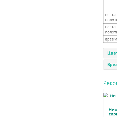
неста
полотн
неста
полотн
врезк
Цвет
Врез
Реко
Ниц
скр