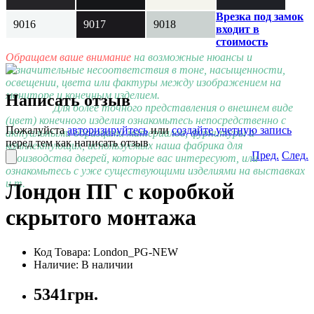
Врезка под замок
9016
9017
9018
входит в
стоимость
Обращаем ваше внимание
на возможные нюансы и
незначительные несоответствия в тоне, насыщенности,
освещении, цвета или фактуры между изображением на
мониторе и конечным изделием.
Написать отзыв
Для более точного представления о внешнем виде
(цвет) конечного изделия ознакомьтесь непосредственно с
Пожалуйста
авторизируйтесь
или
создайте учетную запись
актуальными образцами материалов, фурнитуры и
перед тем как написать отзыв
комплектующих, используемых наша фабрика для
Пред.
След.
производства дверей, которые вас интересуют, или
ознакомьтесь с уже существующими изделиями на выставках
и т.
Лондон ПГ с коробкой
скрытого монтажа
Код Товара:
London_PG-NEW
Наличие: В наличии
5341грн.