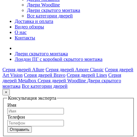
Двери Woodline
Двери скрытого монтажа
Все категории дверей
Доставка и оплата
Видео обзоры
О нас
Контакты
Двери скрытого монтажа
Лондон ПГ с коробкой скрытого монтажа
Серия дверей Allure
Серия дверей Amore Classic
Серия дверей
Art Vision
Серия дверей Bravo
Серия дверей Lines
Серия
дверей Metalbox
Серия дверей Woodline
Двери скрытого
монтажа
Все категории дверей
×
Консультация эксперта
Имя
Телефон
Отправить