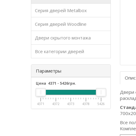
Серия дверей Metalbox
Серия дверей Woodline
Двери скрытого монтажа
Все категории дверей
Параметры
Опис
Цена
4371
-
5426
грн.
Двери 
раскла
4371
4372
4373
4378
5426
Станд
700x20
Все по
Компле