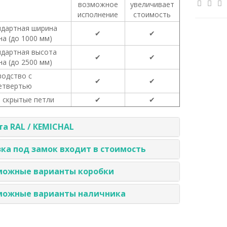
возможное
увеличивает
исполнение
стоимость
ндартная ширина
✔
✔
а (до 1000 мм)
ндартная высота
✔
✔
а (до 2500 мм)
водство с
✔
✔
етвертью
а скрытые петли
✔
✔
а RAL / КEMICHAL
ка под замок входит в стоимость
можные варианты коробки
можные варианты наличника