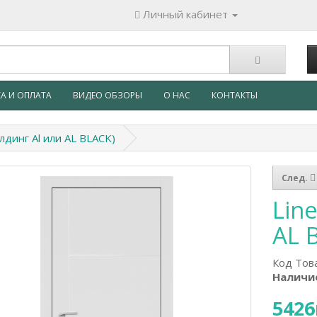
Личный кабинет
А И ОПЛАТА
ВИДЕО ОБЗОРЫ
О НАС
КОНТАКТЫ
олдинг Al или AL BLACK)
След.
Lin
AL 
Код Тов
Наличи
5426