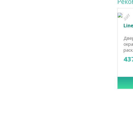
Реко
ХИТ
Line
Двер
окр
раскл
43