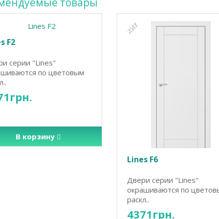
мендуемые товары
ХИТ
s F2
и серии "Lines"
ашиваются по цветовым
..
71грн.
В корзину
Lines F6
Двери серии "Lines"
окрашиваются по цветов
раскл..
4371грн.