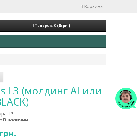
Корзина
Товаров: 0 (0грн.)
es L3 (молдинг Al или
BLACK)
ара:
L3
е В наличии
грн.