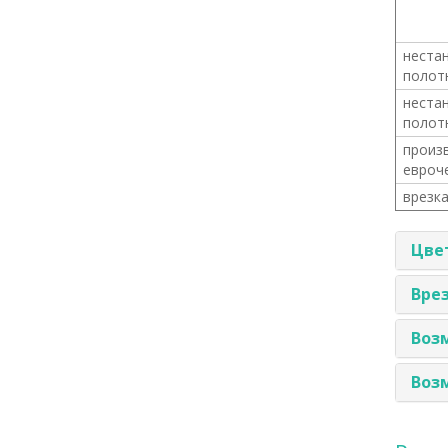
неста
полотн
неста
полотн
произ
евроч
врезк
Цвет
Врез
Воз
Воз